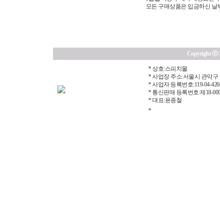
모든 구매상품은 입금하신 날부터
Copyright ⓒ 20
* 상호:스피치몰
* 사업장 주소:서울시 관악구 
* 사업자 등록번호:119-04-426
* 통신판매 등록번호:제18-00
* 대표:윤종철
*