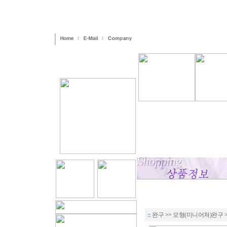
::
완구
>>
모형(미니어쳐)완구