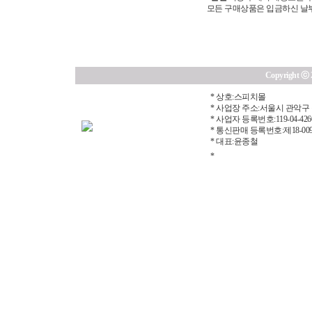
모든 구매상품은 입금하신 날부터
Copyright ⓒ 20
* 상호:스피치몰
* 사업장 주소:서울시 관악구 
* 사업자 등록번호:119-04-426
* 통신판매 등록번호:제18-00
* 대표:윤종철
*