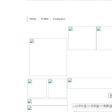
::
사무비품
>>
B2B몰
>> B2B