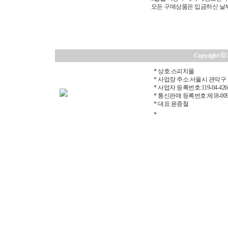
모든 구매상품은 입금하신 날부터
Copyright ⓒ 20
* 상호:스피치몰
* 사업장 주소:서울시 관악구 
* 사업자 등록번호:119-04-426
* 통신판매 등록번호:제18-00
* 대표:윤종철
*