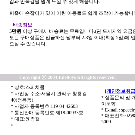
감과 만족감을 쉽게 느낄 수 있게 해줍니다.
퍼즐에 손잡이가 있어 어린 아동들도 쉽게 조작이 가능합니
배송정보
5만원
이상 구매시 배송료는 무료입니다.(단 도서지역 요금은
모든 구매상품은 입금하신 날부터 2-3일 이내(최장 5일)에 
으실 수 있습니다.
Copyright ⓒ 2003 Edeltoys All rights reserved.
* 상호:스피치몰
[개인정보취급
* 사업장 주소:서울시 관악구 청룡길
* 상품문의 및 
40(청룡동)
이문향
* 사업자 등록번호:119-04-42603
* E-mail : speec
* 통신판매 등록번호:제18-00933호
* 대표전화:02)885
* 대표:윤종철
5009
*