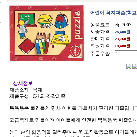
어린이 꼭지퍼즐(학교
상품코드
: etgl7003
시중가격
:
26,400원
판매가격
:
23,760원
회원가격
:
18,480원
주문수량
:
상세정보
제품소재 : 목재
제품구성 : 6개의 조각퍼즐
목욕용품 물건들의 명사 어휘를 가르치기 편리한 퍼즐입니
고급목재로 만들어져 아이들에게 안전한 목욕용품 퍼즐입니
눈과 손의 협응력을 길러주며 쉬운 조작활동으로 아이들에게