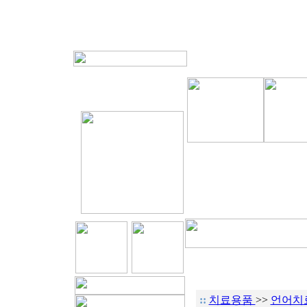
::
치료용품
>>
언어치