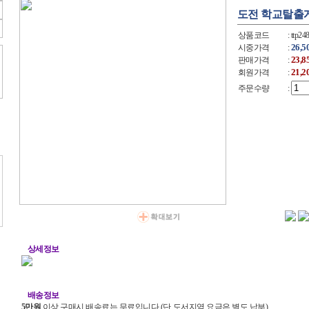
도전 학교탈출
상품코드
: ttp24
26,
시중가격
:
23,
판매가격
:
21,
회원가격
:
주문수량
:
상세정보
배송정보
5만원
이상 구매시 배송료는 무료입니다.(단 도서지역 요금은 별도 납부)