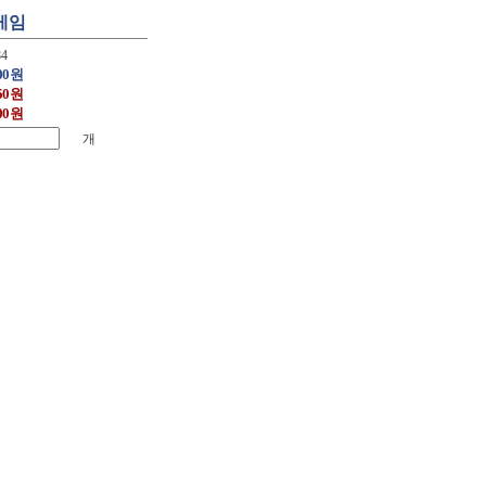
게임
84
500원
850원
200원
개