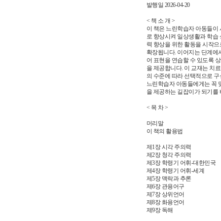
발행일 2026-04-20
< 책 소 개 >
이 책은 느린학습자 아동들이 시
로 향상시켜 일상생활과 학습 
력 향상을 위한 활동을 시작으로
확장됩니다. 이어지는 단계에서
어 표현을 연습할 수 있도록 
을 제공합니다. 이 교재는 치료
의 수준에 따라 선택적으로 구
느린학습자 아동들에게는 꼭 맞
을 제공하는 길잡이가 되기를 
< 목 차 >
머리말
이 책의 활용법
제1장 시각 주의력
제2장 청각 주의력
제3장 학령기 어휘-대한민국
제4장 학령기 어휘-세계
제5장 맥락과 추론
제6장 관용어구
제7장 상위언어
제8장 화용언어
제9장 독해