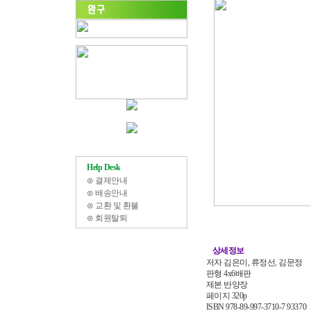
Help Desk
⊙
결제안내
⊙
배송안내
⊙
교환 및 환불
⊙
회원탈퇴
상세정보
저자 김은미, 류정선, 김문정
판형 4x6배판
제본 반양장
페이지 320p
ISBN 978-89-997-3710-7 93370