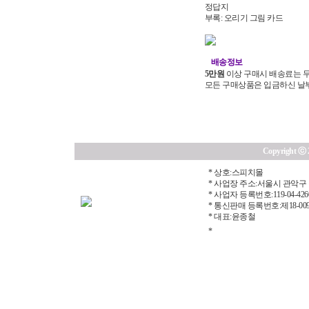
정답지
부록: 오리기 그림 카드
배송정보
5만원
이상 구매시 배송료는 무
모든 구매상품은 입금하신 날부터
Copyright ⓒ 20
* 상호:스피치몰
* 사업장 주소:서울시 관악구 
* 사업자 등록번호:119-04-426
* 통신판매 등록번호:제18-00
* 대표:윤종철
*