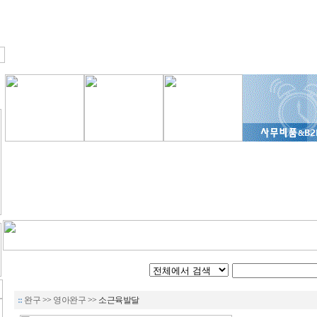
::
완구
>>
영아완구
>> 소근육발달