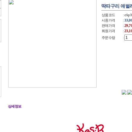
딱따구리 애벌
상품코드
: crkp
33,
시중가격
:
29,
판매가격
:
23,
회원가격
:
주문수량
:
상세정보