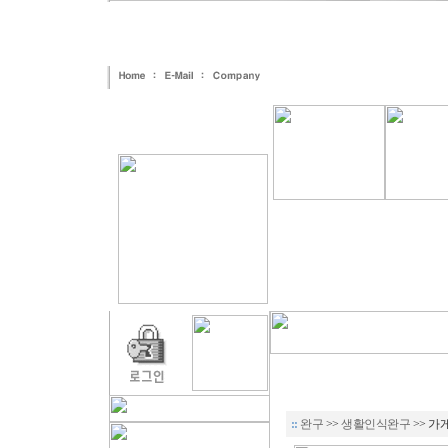
::
완구
>>
생활인식완구
>> 가