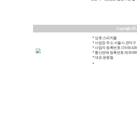
Copyright ⓒ 20
* 상호:스피치몰
* 사업장 주소:서울시 관악구 
* 사업자 등록번호:119-04-426
* 통신판매 등록번호:제18-00
* 대표:윤종철
*