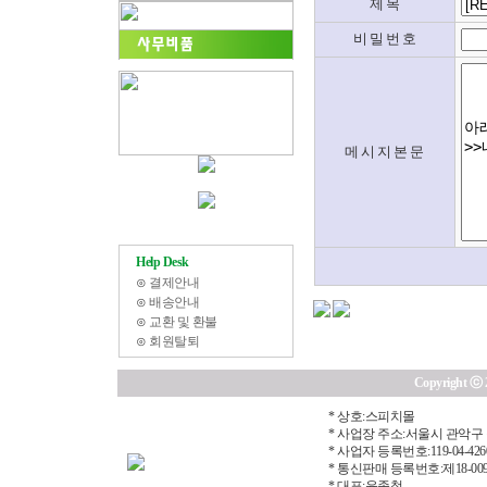
제 목
비 밀 번 호
메 시 지 본 문
Help Desk
⊙
결제안내
⊙
배송안내
⊙
교환 및 환불
⊙
회원탈퇴
Copyright ⓒ 20
* 상호:스피치몰
* 사업장 주소:서울시 관악구 
* 사업자 등록번호:119-04-426
* 통신판매 등록번호:제18-00
* 대표:윤종철