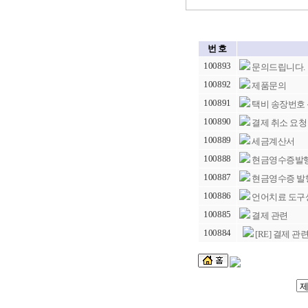
번 호
100893
문의드립니다.
100892
제품문의
100891
택비 송장번호
100890
결제 취소 요청
100889
세금계산서
100888
현금영수증발
100887
현금영수증 발
100886
언어치료 도구
100885
결제 관련
100884
[RE] 결제 관