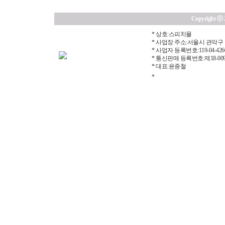
Copyright ⓒ 20
* 상호:스피치몰
* 사업장 주소:서울시 관악구 
* 사업자 등록번호:119-04-426
* 통신판매 등록번호:제18-00
* 대표:윤종철
*