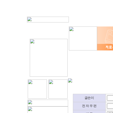
글쓴이
전 자 우 편